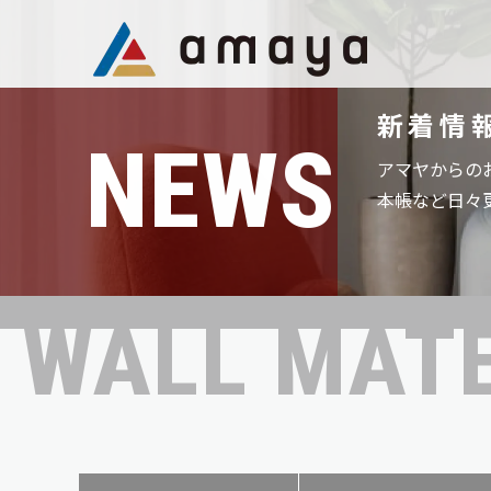
新着情
NEWS
アマヤからの
本帳など日々
WALL MATE