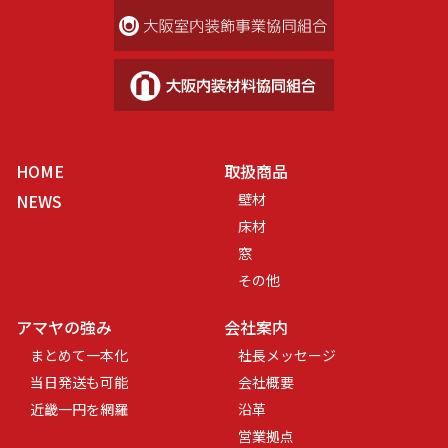
HOME
取扱商品
NEWS
壁材
床材
窓
その他
アマヤの強み
会社案内
まとめて一本化
社長メッセージ
当日発送も可能
会社概要
近畿一円を網羅
沿革
営業拠点