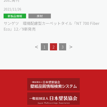
20に発刊
2021/11/26
新製品情報
床材
サンゲツ 環境配慮型カーペットタイル「NT 700 Fiber
Eco」12／9新発売
<
>
1
2
3