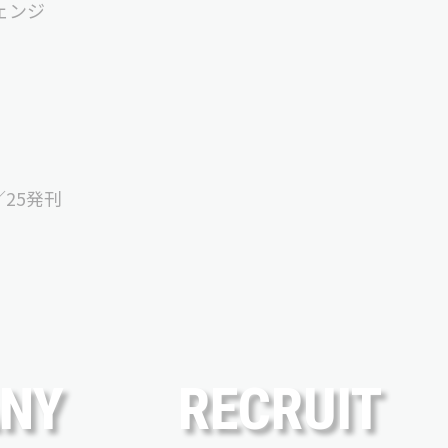
ェンジ
／25発刊
NY
RECRUIT