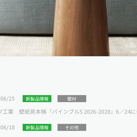
/06/25
新製品情報
壁材
工業 壁紙見本帳「パインブルS 2026-2028」6／24
/06/18
新製品情報
その他